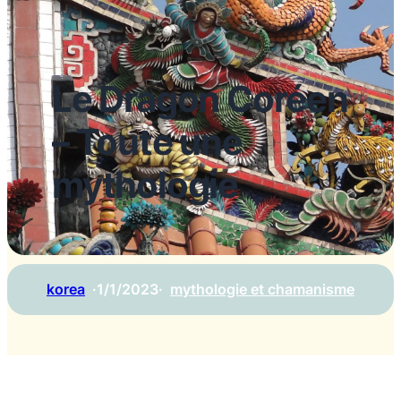
Le Dragon Coréen
– Toute une
mythologie
korea
·
1/1/2023
·
mythologie et chamanisme