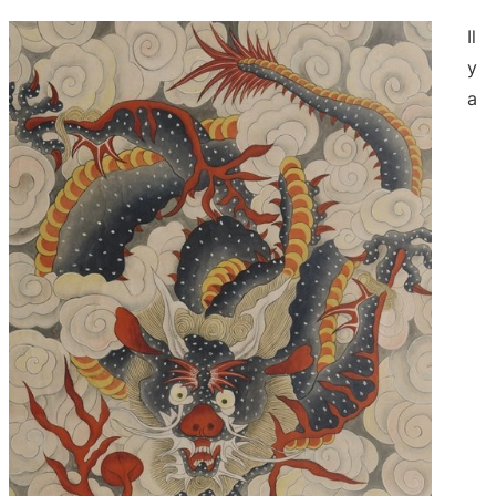
Il
y
a