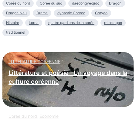
Corée du nord
Corée du sud
daedongyeojido
Dragon
Dragon bleu
Drama
dynastie Goryeo
Goryeo
Histoire
korea
quatre gardiens de la corée
roi-dragon
traditionnel
LITTÉRATURE CORÉENNE
Littérature et poésie : Un voyage dans la
culture coréenne
Corée du nord
,
Économie
L’espionnage informatique nord-coréen