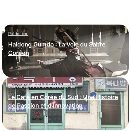
: infiltration massive dans les
entreprises occidentales
Patrimoine
Haidong Gumdo : La Voie du Sabre
Coréen
Bienvenue en Corée !
,
Gastronomie
Le Café en Corée du Sud : Une Histoire
de Passion et d’Innovation