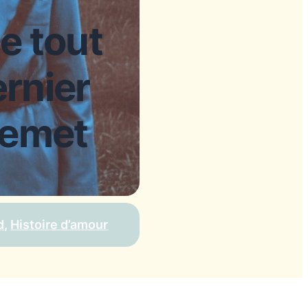
e tout
rnier
demet
d
, 
Histoire d’amour