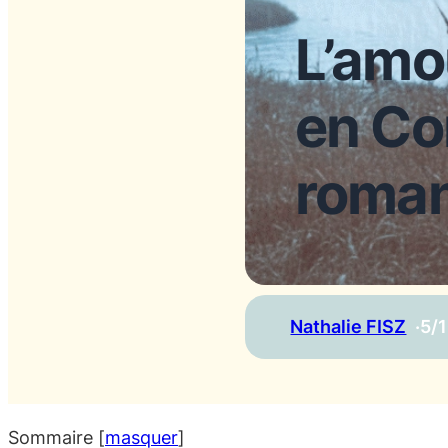
L’amou
en Co
roman
Nathalie FISZ
·
5/
Sommaire
[
masquer
]