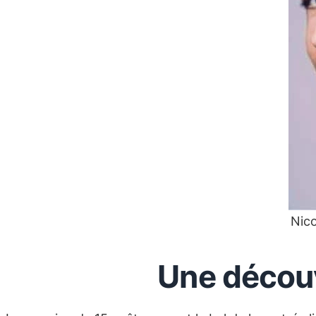
Nico
Une découve