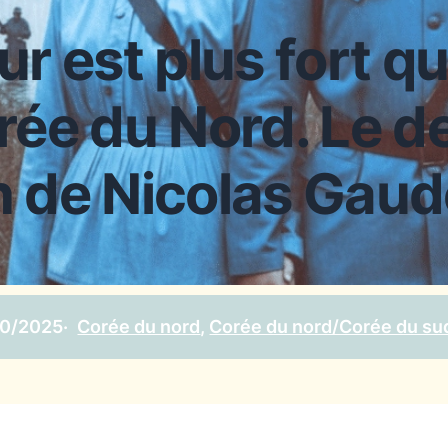
r est plus fort qu
rée du Nord. Le de
 de Nicolas Gau
10/2025
·
Corée du nord
, 
Corée du nord/Corée du su