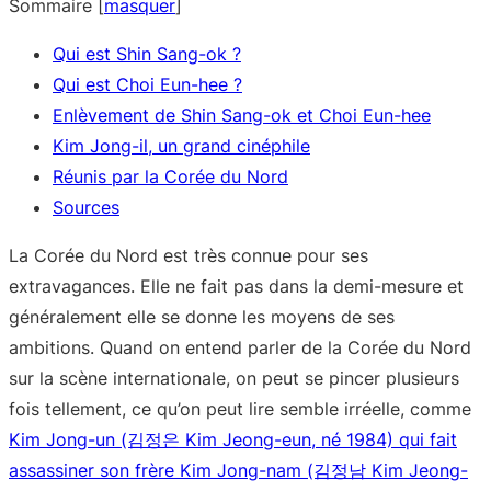
Sommaire
[
masquer
]
Qui est Shin Sang-ok ?
Qui est Choi Eun-hee ?
Enlèvement de Shin Sang-ok et Choi Eun-hee
Kim Jong-il, un grand cinéphile
Réunis par la Corée du Nord
Sources
La Corée du Nord est très connue pour ses
extravagances. Elle ne fait pas dans la demi-mesure et
généralement elle se donne les moyens de ses
ambitions. Quand on entend parler de la Corée du Nord
sur la scène internationale, on peut se pincer plusieurs
fois tellement, ce qu’on peut lire semble irréelle, comme
Kim Jong-un (김정은 Kim Jeong-eun, né 1984) qui fait
assassiner son frère Kim Jong-nam (김정남 Kim Jeong-