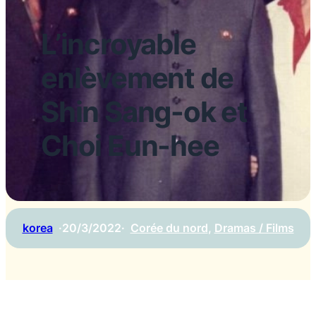
L’incroyable
enlèvement de
Shin Sang-ok et
Choi Eun-hee
korea
·
20/3/2022
·
Corée du nord
, 
Dramas / Films