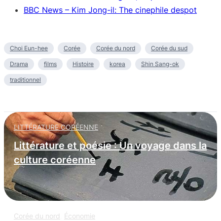
BBC News – Kim Jong-il: The cinephile despot
Choi Eun-hee
Corée
Corée du nord
Corée du sud
Drama
films
Histoire
korea
Shin Sang-ok
traditionnel
LITTÉRATURE CORÉENNE
Littérature et poésie : Un voyage dans la
culture coréenne
Corée du nord
,
Économie