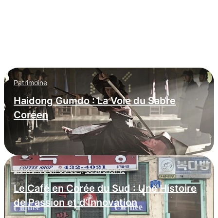
L’espionnage informatique nord-coréen
: infiltration massive dans les
entreprises occidentales
Patrimoine
Haidong Gumdo : La Voie du Sabre
Coréen
Bienvenue en Corée !
,
Gastronomie
Le Café en Corée du Sud : Une Histoire
de Passion et d’Innovation