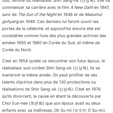
Sud, femme du réalisateur Shin Sang-ok (신상옥). Elle va
commencer sa carrière avec le film
A New Oath
en 1947,
suivi de
The Sun of the Night
en 1948 et de
Maeumul
gohyang
en 1949. Ces derniers lui feront ouvrir les
portes de la célébrité, et aujourd’hui encore elle est
considérée comme l’une des plus grandes actrices des
années 1950 et 1960 en Corée du Sud, et même de
Corée du Nord.
C’est en 1954 qu’elle va rencontrer son futur époux, le
réalisateur sud-coréen Shin Sang-ok (신상옥). Ils se
marieront la même année. On peut profiter de ses
talents d’actrice dans plus de 130 productions ou
réalisations de Shin Sang-ok (신상옥). C’est en 1976
qu’ils divorcent, la cause en étant la découverte par
Choi Eun-hee (최은희) que son époux avait eu deux
enfants avec sa maîtresse, Oh Su-mi (오수미 O Su-mi).