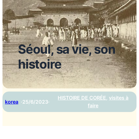
Séoul, sa vie, son
histoire
HISTOIRE DE CORÉE
, 
visites à
korea
·
25/6/2023
·
faire