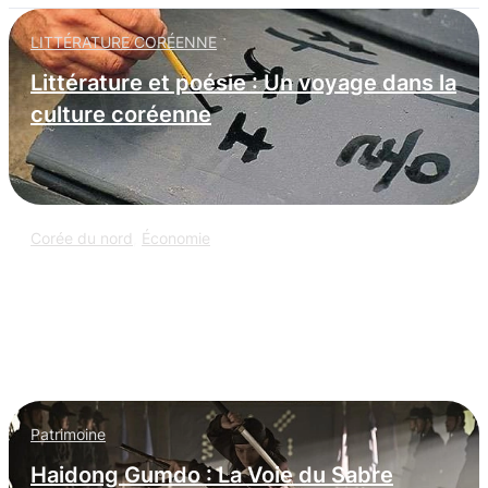
LITTÉRATURE CORÉENNE
Littérature et poésie : Un voyage dans la
culture coréenne
Corée du nord
,
Économie
L’espionnage informatique nord-coréen
: infiltration massive dans les
entreprises occidentales
Patrimoine
Haidong Gumdo : La Voie du Sabre