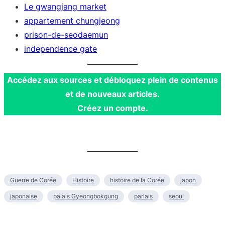
Le
gwangjang
market
appartement chungjeong
prison-de-seodaemun
independence gate
Accédez aux sources et débloquez plein de contenus
et de nouveaux articles.
Créez un compte.
Guerre de Corée
Histoire
histoire de la Corée
japon
japonaise
palais Gyeongbokgung
parlais
seoul