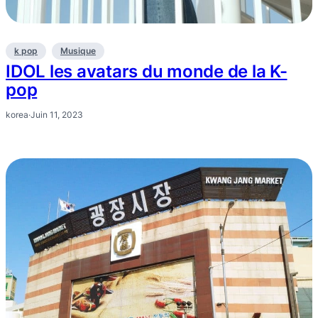
k pop
Musique
IDOL les avatars du monde de la K-
pop
korea
·
Juin 11, 2023