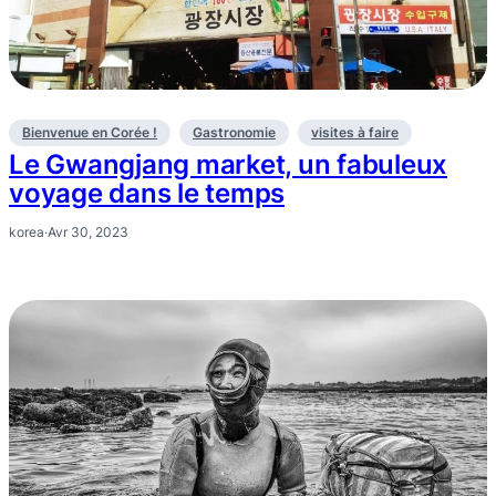
Bienvenue en Corée !
Gastronomie
visites à faire
Le Gwangjang market, un fabuleux
voyage dans le temps
korea
·
Avr 30, 2023