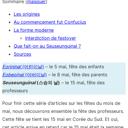
Sommaire
[
masquer
]
Les origines
Au commencement fut Confucius
La forme moderne
Interdiction de festoyer
Que fait-on au Seuseunguinal ?
Sources
Eorininal
(어린이날)
– le 5 mai, fête des enfants
Eobeoinal
(어버이날)
– le 8 mai, fête des parents
Seuseunguinal
(스승의 날)
– le 15 mai, fête des
professeurs
Pour finir cette série d’articles sur les fêtes du mois de
mai, nous découvrons ensemble la fête des professeurs.
Cette fête se tient les 15 mai en Corée du Sud. Et oui,
cet article arrive en retard car le 15 mai était la semaine