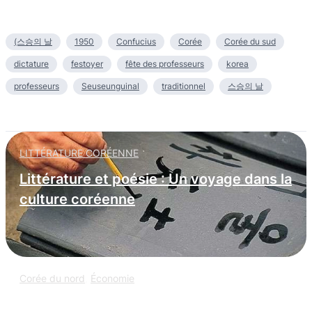
(스승의 날
1950
Confucius
Corée
Corée du sud
dictature
festoyer
fête des professeurs
korea
professeurs
Seuseunguinal
traditionnel
스승의 날
LITTÉRATURE CORÉENNE
Littérature et poésie : Un voyage dans la
culture coréenne
Corée du nord
,
Économie
L’espionnage informatique nord-coréen