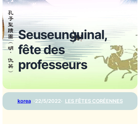
Seuseunguinal,
fête des
professeurs
korea
·
22/5/2022
·
LES FÊTES CORÉENNES