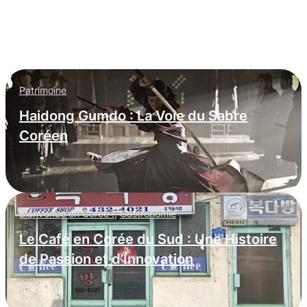
: infiltration massive dans les
entreprises occidentales
Patrimoine
Haidong Gumdo : La Voie du Sabre
Coréen
Bienvenue en Corée !
,
Gastronomie
Le Café en Corée du Sud : Une Histoire
de Passion et d’Innovation