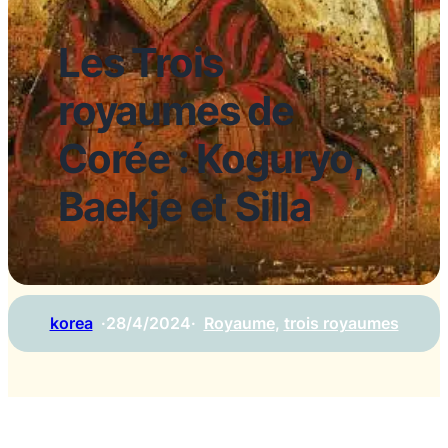
Les Trois
royaumes de
Corée : Koguryo,
Baekje et Silla
korea
·
28/4/2024
·
Royaume
, 
trois royaumes