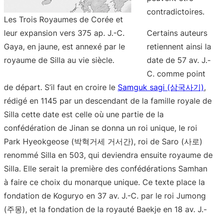
contradictoires.
Les Trois Royaumes de Corée et
leur expansion vers 375 ap. J.-C.
Certains auteurs
Gaya, en jaune, est annexé par le
retiennent ainsi la
royaume de Silla au vie siècle.
date de 57 av. J.-
C. comme point
de départ. S’il faut en croire le
Samguk sagi (삼국사기)
,
rédigé en 1145 par un descendant de la famille royale de
Silla cette date est celle où une partie de la
confédération de Jinan se donna un roi unique, le roi
Park Hyeokgeose (박혁거세 거서간), roi de Saro (사로)
renommé Silla en 503, qui deviendra ensuite royaume de
Silla. Elle serait la première des confédérations Samhan
à faire ce choix du monarque unique. Ce texte place la
fondation de Koguryo en 37 av. J.-C. par le roi Jumong
(주몽), et la fondation de la royauté Baekje en 18 av. J.-