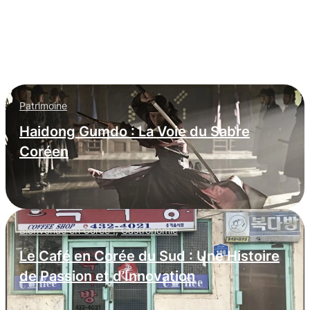
L’espionnage informatique nord-coréen
: infiltration massive dans les
entreprises occidentales
Patrimoine
Haidong Gumdo : La Voie du Sabre
Coréen
Bienvenue en Corée !
,
Gastronomie
Le Café en Corée du Sud : Une Histoire
de Passion et d’Innovation