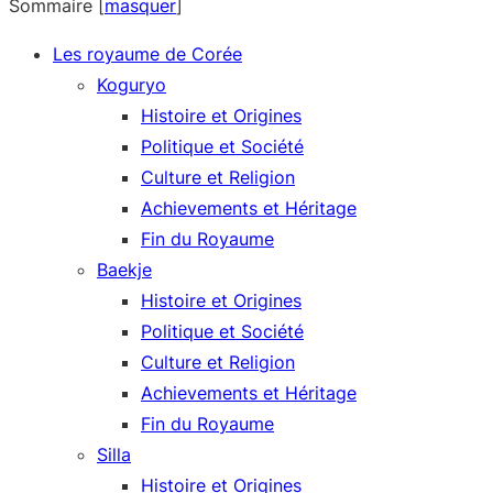
Sommaire
[
masquer
]
Les royaume de Corée
Koguryo
Histoire et Origines
Politique et Société
Culture et Religion
Achievements et Héritage
Fin du Royaume
Baekje
Histoire et Origines
Politique et Société
Culture et Religion
Achievements et Héritage
Fin du Royaume
Silla
Histoire et Origines