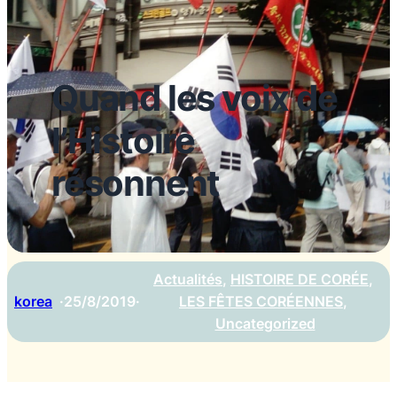
Quand les voix de
l’Histoire
résonnent
Actualités
, 
HISTOIRE DE CORÉE
, 
korea
·
25/8/2019
·
LES FÊTES CORÉENNES
, 
Uncategorized