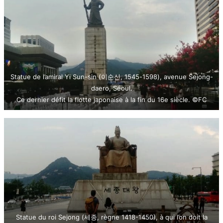
Statue de l’amiral Yi Sun-sin (이순신, 1545-1598), avenue Sejong-
daero, Séoul.
Ce dernier défit la flotte japonaise à la fin du 16e siècle. ©FC
Statue du roi Sejong (세종, règne 1418-1450), à qui l’on doit la