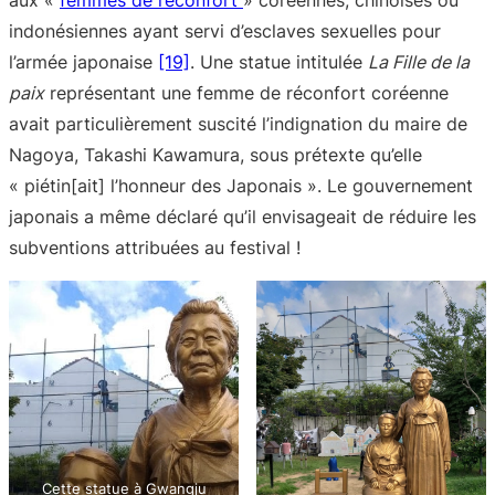
aux «
femmes de réconfort
» coréennes, chinoises ou
indonésiennes ayant servi d’esclaves sexuelles pour
l’armée japonaise
[19]
. Une statue intitulée
La Fille de la
paix
représentant une femme de réconfort coréenne
avait particulièrement suscité l’indignation du maire de
Nagoya, Takashi Kawamura, sous prétexte qu’elle
« piétin[ait] l’honneur des Japonais ». Le gouvernement
japonais a même déclaré qu’il envisageait de réduire les
subventions attribuées au festival !
Cette statue à Gwangju