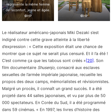
représente la même femme
de réconfort, jeune et âgée.
©HP
©HP
Le réalisateur américano-japonais Miki Dezaki s’est
indigné contre cette grave atteinte à la liberté
d’expression : « Cette exposition était une chance de
montrer que ce sujet ne serait plus censuré. Et il l’a été !
C’est comme ça que les tabous sont créés »
[20]
. Son
film documentaire
Shusenjo,
consacré aux esclaves
sexuelles de l’armée impériale japonaise, recueille les
propos des deux camps, mémorialistes et révisionnistes.
Malgré un procès, il connaît un grand succès. Il a été
projeté dans 44 salles japonaises, et vu par plus de 50
000 spectateurs. En Corée du Sud, il a été programmé
dans 59 cinémas. « En 1997, les livres d’histoire des