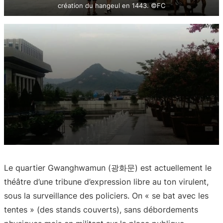
création du hangeul en 1443. ©FC
Le quartier Gwanghwamun (광화문) est actuellement le
théâtre d’une tribune d’expression libre au ton virulent,
sous la surveillance des policiers. On « se bat avec les
L’alignement des statues Yi Sun-Sin (01) et Sejong (02), et du
tentes » (des stands couverts), sans débordements
palais Gyeongbokgung (경복궁) ©FC