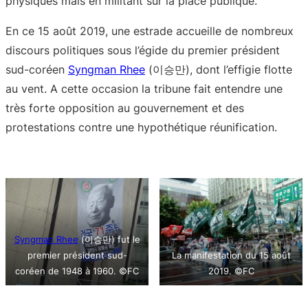
physiques mais en militant sur la place publique.
En ce 15 août 2019, une estrade accueille de nombreux
discours politiques sous l’égide du premier président
sud-coréen
Syngman Rhee
(이승만), dont l’effigie flotte
au vent. A cette occasion la tribune fait entendre une
très forte opposition au gouvernement et des
protestations contre une hypothétique réunification.
Syngman Rhee
(이승만) fut le
premier président sud-
La manifestation du 15 août
coréen de 1948 à 1960. ©FC
2019. ©FC