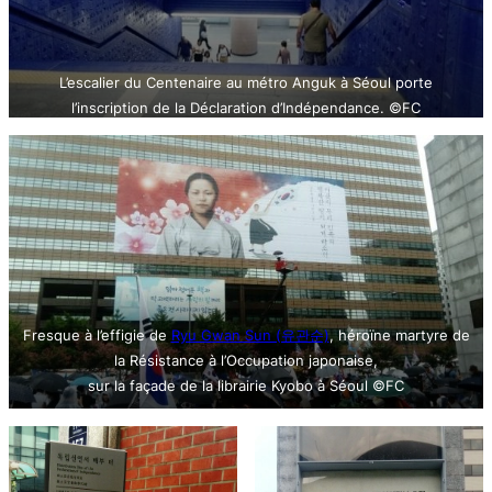
L’escalier du Centenaire au métro Anguk à Séoul porte
l’inscription de la Déclaration d’Indépendance. ©FC
Fresque à l’effigie de
Ryu Gwan Sun (유관순)
, héroïne martyre de
la Résistance à l’Occupation japonaise,
sur la façade de la librairie Kyobo à Séoul ©FC