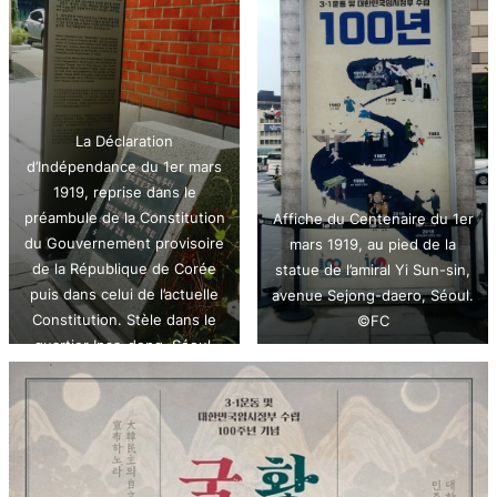
La Déclaration
d’Indépendance du 1er mars
1919, reprise dans le
préambule de la Constitution
Affiche du Centenaire du 1er
du Gouvernement provisoire
mars 1919, au pied de la
de la République de Corée
statue de l’amiral Yi Sun-sin,
puis dans celui de l’actuelle
avenue Sejong-daero, Séoul.
Constitution. Stèle dans le
©FC
quartier Insa-dong, Séoul.
©FC