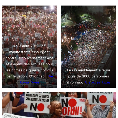
Le 3 août 2019, les
manifestants s’insurgent
contre le gouvernement Abe
et exigent des excuses pour
les crimes de guerre commis
Le rassemblement a réuni
par le Japon. ©Yonhap,
The
près de 3000 personnes
Korea Times
©Yonhap,
The Korea Times